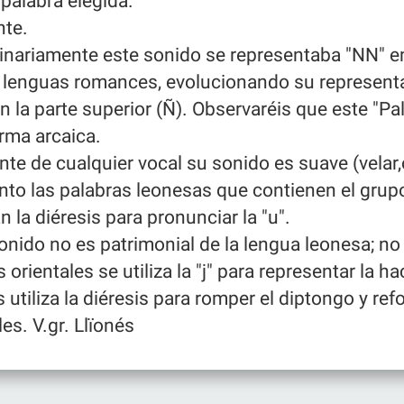
 palabra elegida.
nte.
ginariamente este sonido se representaba "NN" en
 lenguas romances, evolucionando su represent
en la parte superior (Ñ). Observaréis que este "Pa
orma arcaica.
ante de cualquier vocal su sonido es suave (velar
anto las palabras leonesas que contienen el grup
n la diéresis para pronunciar la "u".
sonido no es patrimonial de la lengua leonesa; n
s orientales se utiliza la "j" para representar la h
s utiliza la diéresis para romper el diptongo y ref
les. V.gr. Llïonés