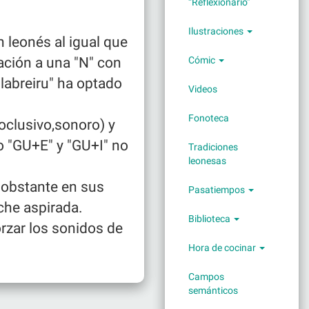
“Reflexionario”
Ilustraciones
 leonés al igual que
ación a una "N" con
Cómic
llabreiru" ha optado
Videos
Fonoteca
,oclusivo,sonoro) y
o "GU+E" y "GU+I" no
Tradiciones
leonesas
o obstante en sus
Pasatiempos
ache aspirada.
Biblioteca
orzar los sonidos de
Hora de cocinar
Campos
semánticos