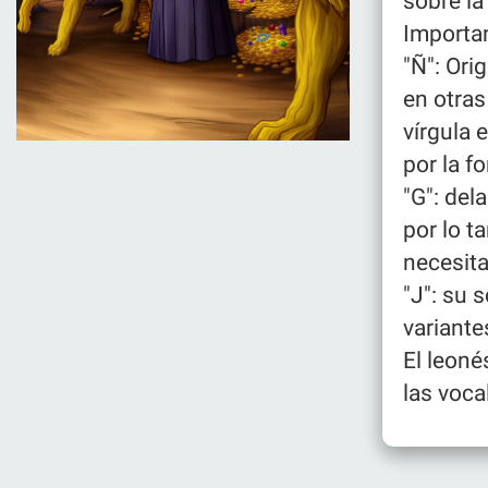
sobre la
Importa
"Ñ": Ori
en otras
vírgula 
por la f
"G": del
por lo t
necesita
"J": su 
variante
El leoné
las voca