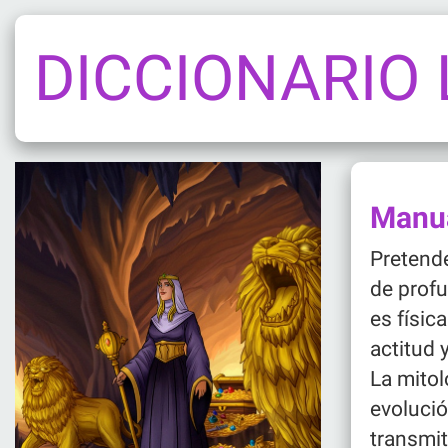
DICCIONARIO
Manua
Pretende
de profu
es físi
actitud 
La mitol
evolució
transmit