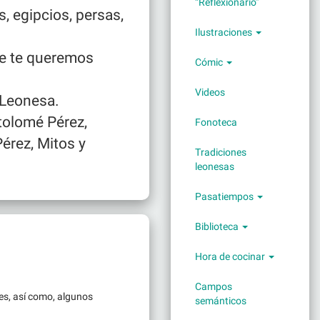
“Reflexionario”
, egipcios, persas,
Ilustraciones
ue te queremos
Cómic
Videos
 Leonesa.
rtolomé Pérez,
Fonoteca
Pérez, Mitos y
Tradiciones
leonesas
Pasatiempos
Biblioteca
Hora de cocinar
Campos
es, así como, algunos
semánticos