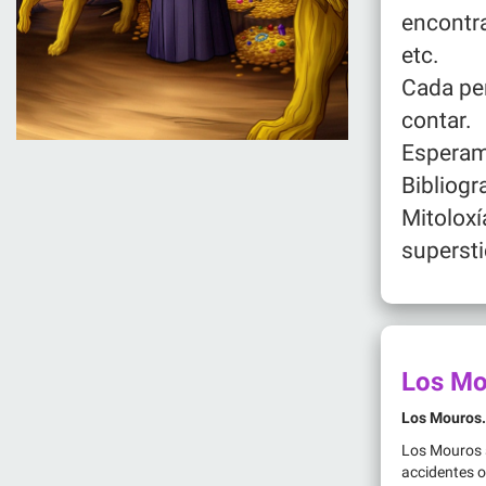
encontra
etc.
Cada per
contar.
Esperam
Bibliogr
Mitoloxí
supersti
Los Mo
Los Mouros.
Los Mouros s
accidentes o