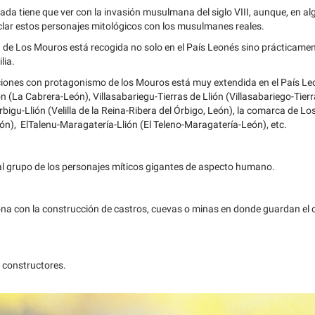
da tiene que ver con la invasión musulmana del siglo VIII, aunque, en a
clar estos personajes mitológicos con los musulmanes reales.
 de Los Mouros está recogida no solo en el País Leonés sino prácticamen
lia.
iones con protagonismo de los Mouros está muy extendida en el País Le
n (La Cabrera-León), Villasabariegu-Tierras de Llión (Villasabariego-Tierra
Órbigu-Llión (Velilla de la Reina-Ribera del Órbigo, León), la comarca de L
ón), ElTalenu-Maragatería-Llión (El Teleno-Maragatería-León), etc.
l grupo de los personajes míticos gigantes de aspecto humano.
iona con la construcción de castros, cuevas o minas en donde guardan el 
 constructores.