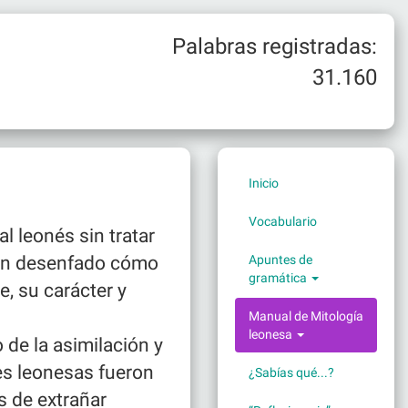
Palabras registradas:
31.160
Inicio
Vocabulario
l leonés sin tratar
con desenfado cómo
Apuntes de
gramática
, su carácter y
Manual de Mitología
leonesa
 de la asimilación y
es leonesas fueron
¿Sabías qué...?
s de extrañar