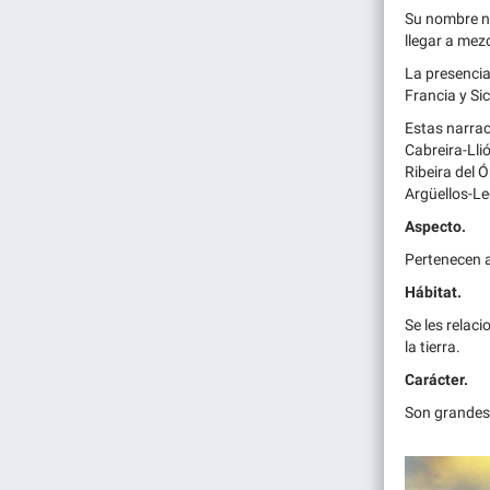
Su nombre na
llegar a mez
La presencia
Francia y Sici
Estas narrac
Cabreira-Llió
Ribeira del 
Argüellos-Le
Aspecto.
Pertenecen a
Hábitat.
Se les relac
la tierra.
Carácter.
Son grandes