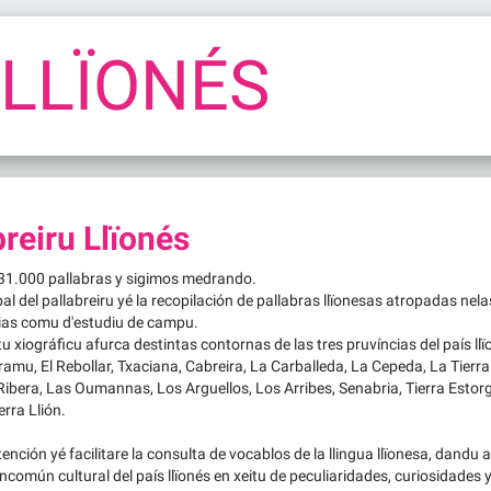
 LLÏONÉS
breiru Llïonés
31.000 pallabras y sigimos medrando.
pal del pallabreiru yé la recopilación de pallabras llïonesas atropadas ne
arias comu d'estudiu de campu.
 xiográficu afurca destintas contornas de las tres pruvíncias del país llïo
áramu, El Rebollar, Txaciana, Cabreira, La Carballeda, La Cepeda, La Tie
 Ribera, Las Oumannas, Los Arguellos, Los Arribes, Senabria, Tierra Estorg
rra Llión.
nción yé facilitare la consulta de vocablos de la llingua llïonesa, dandu 
ncomún cultural del país llïonés en xeitu de peculiaridades, curiosidades