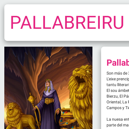
PALLABREIRU
Palla
Son más de 
L'eixe prenci
tantu lliter
El sou ámbetu
Bierzu, El P
Oriental, La
Campos y Tie
La nuesa ente
parte del ma