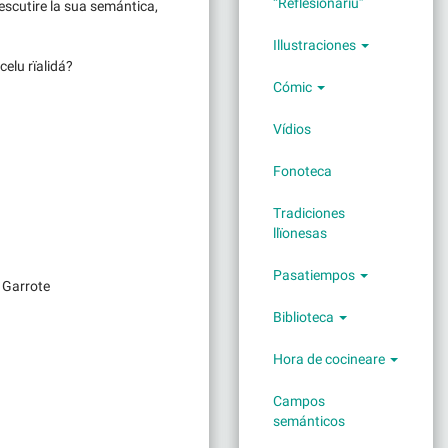
“Reflesionariu”
descutire la sua semántica,
Illustraciones
elu rïalidá?
Cómic
Vídios
Fonoteca
Tradiciones
llïonesas
Pasatiempos
 Garrote
Biblioteca
Hora de cocineare
Campos
semánticos