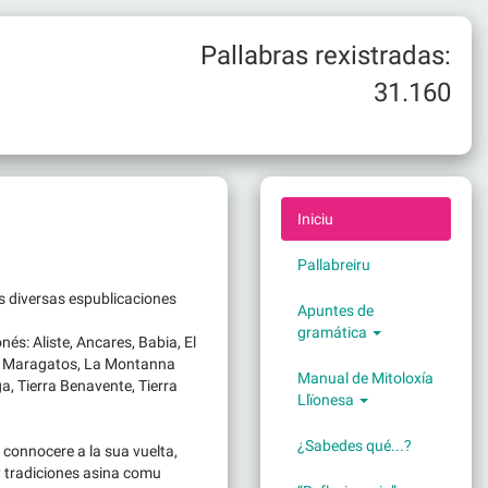
Pallabras rexistradas:
31.160
Iniciu
Pallabreiru
las diversas espublicaciones
Apuntes de
gramática
nés: Aliste, Ancares, Babia, El
rra Maragatos, La Montanna
Manual de Mitoloxía
a, Tierra Benavente, Tierra
Llïonesa
¿Sabedes qué...?
a connocere a la sua vuelta,
 y tradiciones asina comu