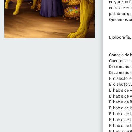
creyare un fo
correxire err
pallabras qu
Queremos un 
Bibliografía.
Concejo de 
Cuentos en d
Diccionario 
Diccionario 
El dialecto 
El dialecto 
El habla de
El habla de 
El habla de
El habla de 
El habla de 
El habla de 
El habla de 
El habla de 