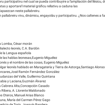
ru participativu nel cual se pueda contribuyire a l'ampliación del llésicu, 
atas y aportare'l material gráficu rellativu a caduna las
'apaezcan neste pallabreiru.
pallabreiru vivu, dinámicu, engayoláu y participativu. ¿Nos caltenes a fac
la Lomba, César morán
ialecto leonés, C.A. Bardón
de la Lengua española
de las hablas leonesas,Eugenio Miguélez
leonés y el nombre de las cosas, Eugenio Miguélez
vulgar leonés hablado en Maragatería y Tierra de Astorga,Santiago Alonso
 Ancares,José Ramón Fernández González
Audanzas del Valle, Guillermo Quintana
 Babia y Laciana,Guzmán Álvarez
la Cabrera Alta,Concepción Casado
la Ribera, A. Llorente Maldonado
los Oteros, Manuel Arias Blanco
Luna, María del Carmen Pérez Gago
Pedrún de Torío. Joaquín Bandera