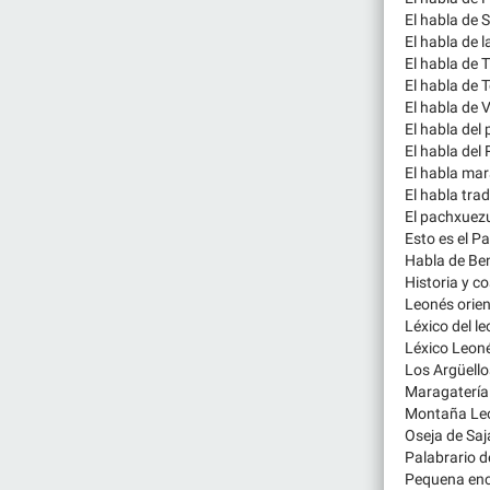
El habla de 
El habla de l
El habla de 
El habla de 
El habla de V
El habla del
El habla del 
El habla mar
El habla tra
El pachxuez
Esto es el 
Habla de Be
Historia y c
Leonés orie
Léxico del l
Léxico Leon
Los Argüell
Maragatería 
Montaña Leo
Oseja de Sa
Palabrario d
Pequena enc