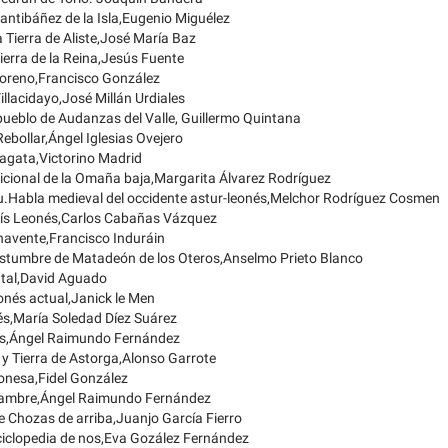
Santibáñez de la Isla,Eugenio Miguélez
a Tierra de Aliste,José María Baz
Tierra de la Reina,Jesús Fuente
Toreno,Francisco González
illacidayo,José Millán Urdiales
 pueblo de Audanzas del Valle, Guillermo Quintana
Rebollar,Ángel Iglesias Ovejero
agata,Victorino Madrid
dicional de la Omaña baja,Margarita Álvarez Rodríguez
u.Habla medieval del occidente astur-leonés,Melchor Rodríguez Cosmen
País Leonés,Carlos Cabañas Vázquez
navente,Francisco Induráin
ostumbre de Matadeón de los Oteros,Anselmo Prieto Blanco
ntal,David Aguado
eonés actual,Janick le Men
és,María Soledad Díez Suárez
os,Ángel Raimundo Fernández
y Tierra de Astorga,Alonso Garrote
nesa,Fidel González
jambre,Ángel Raimundo Fernández
e Chozas de arriba,Juanjo García Fierro
iclopedia de nos,Eva Gozález Fernández