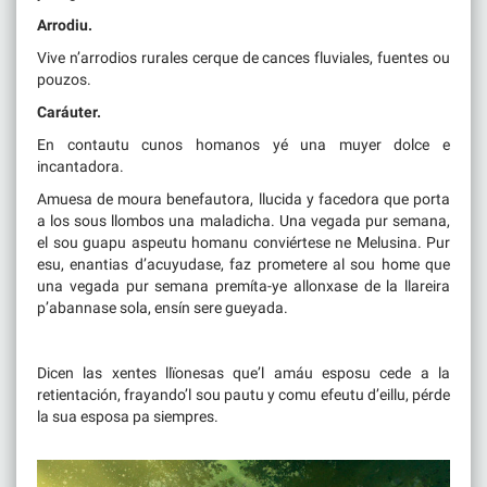
Arrodiu.
Vive n’arrodios rurales cerque de cances fluviales, fuentes ou
pouzos.
Caráuter.
En contautu cunos homanos yé una muyer dolce e
incantadora.
Amuesa de moura benefautora, llucida y facedora que porta
a los sous llombos una maladicha. Una vegada pur semana,
el sou guapu aspeutu homanu conviértese ne Melusina. Pur
esu, enantias d’acuyudase, faz prometere al sou home que
una vegada pur semana premíta-ye allonxase de la llareira
p’abannase sola, ensín sere gueyada.
Dicen las xentes llïonesas que’l amáu esposu cede a la
retientación, frayando’l sou pautu y comu efeutu d’eillu, pérde
la sua esposa pa siempres.