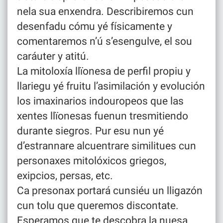
nela sua enxendra. Describiremos cun
desenfadu cómu yé físicamente y
comentaremos n’ú s’esengulve, el sou
caráuter y atitú.
La mitoloxía llïonesa de perfil propiu y
llariegu yé fruitu l’asimilación y evolución
los imaxinarios indouropeos que las
xentes llïonesas fuenun tresmitiendo
durante siegros. Pur esu nun yé
d’estrannare alcuentrare similitues cun
personaxes mitolóxicos griegos,
exipcios, persas, etc.
Ca presonax portará cunsiéu un lligazón
cun tolu que queremos discontate.
Esperamos que te descobra la nuesa