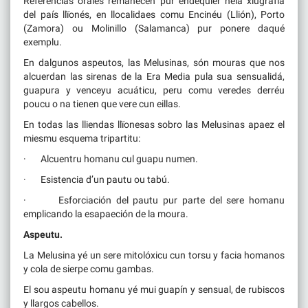
Referencias orales remanecen pur endequier nela xiugrafía
del país llïonés, en llocalidaes comu Encinéu (Llión), Porto
(Zamora) ou Molinillo (Salamanca) pur ponere daqué
exemplu.
En dalgunos aspeutos, las Melusinas, són mouras que nos
alcuerdan las sirenas de la Era Media pula sua sensualidá,
guapura y venceyu acuáticu, peru comu veredes derréu
poucu o na tienen que vere cun eillas.
En todas las lliendas llïonesas sobro las Melusinas apaez el
miesmu esquema tripartitu:
· Alcuentru homanu cul guapu numen.
· Esistencia d’un pautu ou tabú.
· Esforciación del pautu pur parte del sere homanu
emplicando la esapaeción de la moura.
Aspeutu.
La Melusina yé un sere mitolóxicu cun torsu y facia homanos
y cola de sierpe comu gambas.
El sou aspeutu homanu yé mui guapín y sensual, de rubiscos
y llargos cabellos.