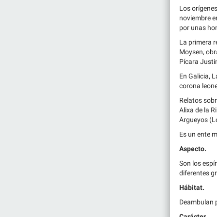
Los orígenes
noviembre en
por unas hor
La primera r
Moysen, obra
Pícara Justi
En Galicia, 
corona leon
Relatos sobr
Alixa de la R
Argueyos (Lo
Es un ente m
Aspecto.
Son los espí
diferentes g
Hábitat.
Deambulan po
Carácter.