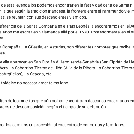
 de esta leyenda los podemos encontrar en la festividad celta de Samain, e
 la que según la tradición irlandesa, la frontera entre el inframundo y el 
as, se reunían con sus descendientes y amigos.
eferencia de la Santa Compaña en el País Leonés la encontramos en el A
 anónima escrita en Salamanca allá por el 1570. Posteriormente, en el sig
na.
La Compaña, La Güestia, en Asturias, son diferentes nombres que recibe 
esa.
e ella aparecen en San Ciprián d’Hermisende-Senabria (San Ciprián de 
ibera-La Sobarriba-Tierras de Llión (Alija de la Ribera-La Sobarriba-Tierr
sArgüellos), La Cepeda, etc.
itológico no necesariamente maligno.
ritus de los muertos que aún no han encontrado descanso encarnados en
rados de descomposición según el tiempo de su defunción.
r los caminos en procesión al encuentro de conocidos y familiares.