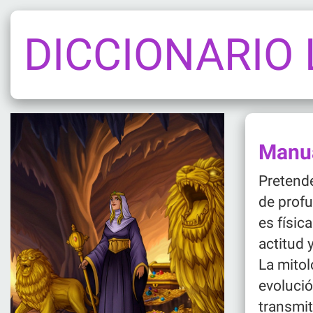
DICCIONARIO
Manua
Pretende
de profu
es físi
actitud 
La mitol
evolució
transmit