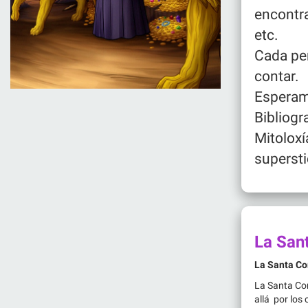
encontra
etc.
Cada per
contar.
Esperam
Bibliogr
Mitoloxí
supersti
La San
La Santa C
La Santa Com
allá por los