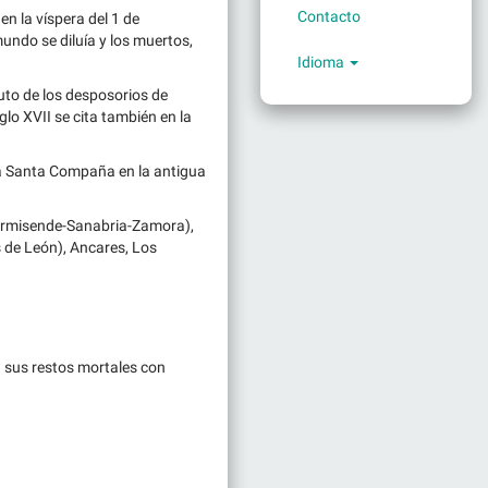
Contacto
n la víspera del 1 de
mundo se diluía y los muertos,
Idioma
uto de los desposorios de
lo XVII se cita también en la
la Santa Compaña en la antigua
Hermisende-Sanabria-Zamora),
as de León), Ancares, Los
 sus restos mortales con