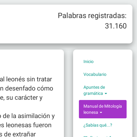
Palabras registradas:
31.160
Inicio
Vocabulario
l leonés sin tratar
con desenfado cómo
Apuntes de
gramática
, su carácter y
Manual de Mitología
leonesa
 de la asimilación y
es leonesas fueron
¿Sabías qué...?
s de extrañar