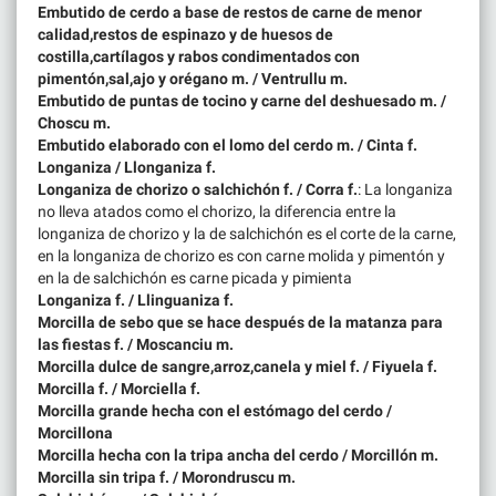
Embutido de cerdo a base de restos de carne de menor
calidad,restos de espinazo y de huesos de
costilla,cartílagos y rabos condimentados con
pimentón,sal,ajo y orégano m. / Ventrullu m.
Embutido de puntas de tocino y carne del deshuesado m. /
Choscu m.
Embutido elaborado con el lomo del cerdo m. / Cinta f.
Longaniza / Llonganiza f.
Longaniza de chorizo o salchichón f. / Corra f.
: La longaniza
no lleva atados como el chorizo, la diferencia entre la
longaniza de chorizo y la de salchichón es el corte de la carne,
en la longaniza de chorizo es con carne molida y pimentón y
en la de salchichón es carne picada y pimienta
Longaniza f. / Llinguaniza f.
Morcilla de sebo que se hace después de la matanza para
las fiestas f. / Moscanciu m.
Morcilla dulce de sangre,arroz,canela y miel f. / Fiyuela f.
Morcilla f. / Morciella f.
Morcilla grande hecha con el estómago del cerdo /
Morcillona
Morcilla hecha con la tripa ancha del cerdo / Morcillón m.
Morcilla sin tripa f. / Morondruscu m.