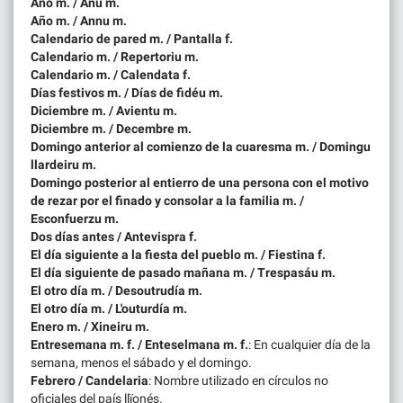
Año m. / Anu m.
Año m. / Annu m.
Calendario de pared m. / Pantalla f.
Calendario m. / Repertoriu m.
Calendario m. / Calendata f.
Días festivos m. / Días de fidéu m.
Diciembre m. / Avientu m.
Diciembre m. / Decembre m.
Domingo anterior al comienzo de la cuaresma m. / Domingu
llardeiru m.
Domingo posterior al entierro de una persona con el motivo
de rezar por el finado y consolar a la familia m. /
Esconfuerzu m.
Dos días antes / Antevispra f.
El día siguiente a la fiesta del pueblo m. / Fiestina f.
El día siguiente de pasado mañana m. / Trespasáu m.
El otro día m. / Desoutrudía m.
El otro día m. / L'outurdía m.
Enero m. / Xineiru m.
Entresemana m. f. / Enteselmana m. f.
: En cualquier día de la
semana, menos el sábado y el domingo.
Febrero / Candelaria
: Nombre utilizado en círculos no
oficiales del país llïonés.