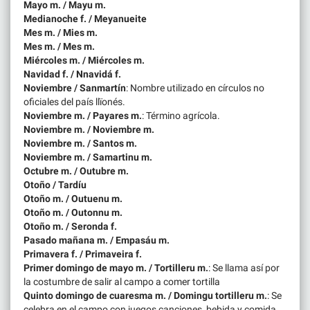
Mayo m. / Mayu m.
Medianoche f. / Meyanueite
Mes m. / Mies m.
Mes m. / Mes m.
Miércoles m. / Miércoles m.
Navidad f. / Nnavidá f.
Noviembre / Sanmartín
: Nombre utilizado en círculos no
oficiales del país llïonés.
Noviembre m. / Payares m.
: Término agrícola.
Noviembre m. / Noviembre m.
Noviembre m. / Santos m.
Noviembre m. / Samartinu m.
Octubre m. / Outubre m.
Otoño / Tardíu
Otoño m. / Outuenu m.
Otoño m. / Outonnu m.
Otoño m. / Seronda f.
Pasado mañana m. / Empasáu m.
Primavera f. / Primaveira f.
Primer domingo de mayo m. / Tortilleru m.
: Se llama así por
la costumbre de salir al campo a comer tortilla
Quinto domingo de cuaresma m. / Domingu tortilleru m.
: Se
celebra en el campo con juegos,canciones, bebida y comida