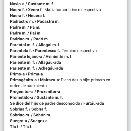
Novio-a / Gustante m. f.
Nuera f. / Xenra f.
: Matiz humorístico o despectivo.
Nuera f. / Nnuera f.
Padrastro m. / Padastru m.
Padre m. / Pá m.
Padre m. / Pai m.
Padrino m. / Padrí m.
Parental m. f. / Allagal m. f.
Parentela f. / Parentesca f.
: Término despectivo
Pariente lejano-a / Aviniente m. f.
Pariente m. f. / Allagáu-ada
Pariente m. f. / Achegáu-ada
Primo-a / Primu-a
Primogénito-a / Mairazu-a
: Dicho de un hijo: primero en
orden de nacimiento
Progenitor-a / Proxenitor-a
Prometido-a / Gustante m. f.
Se dice del hijo de padre desconocido / Furtáu-ada
Sobrina f. / Sobría f.
Sobrino m. / Sobrín m.
Suegro-a / Suegru-a
Tía f. / Tía f.