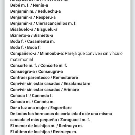
Bebé m. f. / Nenín-a
Benjamín m. / Reduechu-a
Benjamín-a / Resperu-a
Benjamín-a / Cierracanciellos m. f.
Bisabuelo-a / Bisguelu-a
Biznieto-a / Bisnietu-a
Boda f. / Casamentu m.
Boda f. / Boda f.
Compañero-a / Minnoubu-a
: Pareja que conviven sin vínculo
matrimonial
Consorte m. f. / Consorte m. f.
Consuegro-a / Conseugru-a
Contraer parentesco / Remesturare
Convivir sin estar casados / Enzalamatare
Convivir sin estar casados / Arimare
Cuñada f. / Cunneda f.
Cuñado m. / Cunnéu m.
Dar a luz una mujer / Esgorrifare
De todos los hermanos de corta edad o de una misma
camada el más pequeño / Zaraguacil m. f.
El menor de los hijos m. / Redrueyu m.
El último de los hijos / Redrueyu m.