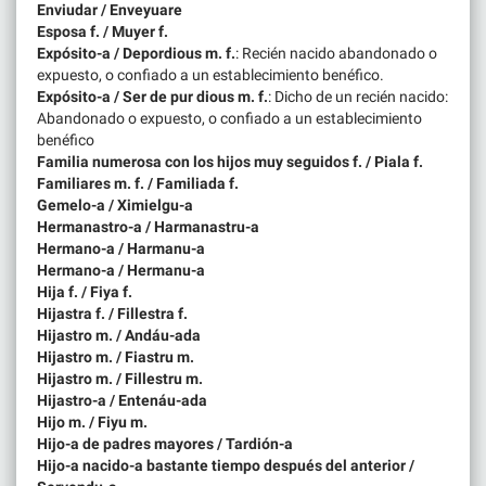
Enviudar / Enveyuare
Esposa f. / Muyer f.
Expósito-a / Depordious m. f.
: Recién nacido abandonado o
expuesto, o confiado a un establecimiento benéfico.
Expósito-a / Ser de pur dious m. f.
: Dicho de un recién nacido:
Abandonado o expuesto, o confiado a un establecimiento
benéfico
Familia numerosa con los hijos muy seguidos f. / Piala f.
Familiares m. f. / Familiada f.
Gemelo-a / Ximielgu-a
Hermanastro-a / Harmanastru-a
Hermano-a / Harmanu-a
Hermano-a / Hermanu-a
Hija f. / Fiya f.
Hijastra f. / Fillestra f.
Hijastro m. / Andáu-ada
Hijastro m. / Fiastru m.
Hijastro m. / Fillestru m.
Hijastro-a / Entenáu-ada
Hijo m. / Fiyu m.
Hijo-a de padres mayores / Tardión-a
Hijo-a nacido-a bastante tiempo después del anterior /