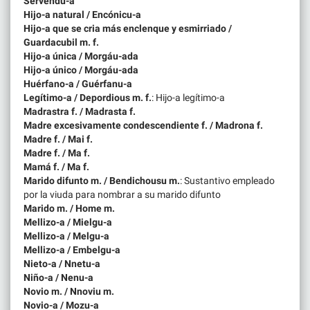
Servendu-a
Hijo-a natural / Encónicu-a
Hijo-a que se cria más enclenque y esmirriado /
Guardacubil m. f.
Hijo-a única / Morgáu-ada
Hijo-a único / Morgáu-ada
Huérfano-a / Guérfanu-a
Legítimo-a / Depordious m. f.
: Hijo-a legítimo-a
Madrastra f. / Madrasta f.
Madre excesivamente condescendiente f. / Madrona f.
Madre f. / Mai f.
Madre f. / Ma f.
Mamá f. / Ma f.
Marido difunto m. / Bendichousu m.
: Sustantivo empleado
por la viuda para nombrar a su marido difunto
Marido m. / Home m.
Mellizo-a / Mielgu-a
Mellizo-a / Melgu-a
Mellizo-a / Embelgu-a
Nieto-a / Nnetu-a
Niño-a / Nenu-a
Novio m. / Nnoviu m.
Novio-a / Mozu-a