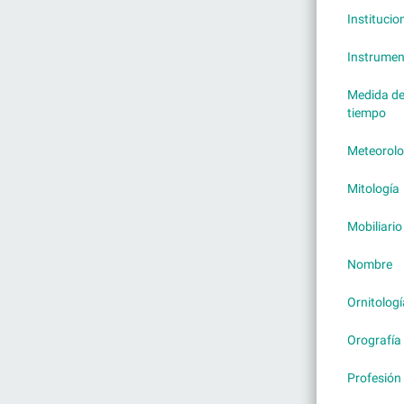
Institucio
Instrumen
Medida d
tiempo
Meteorolo
Mitología
Mobiliario
Nombre
Ornitologí
Orografía
Profesión