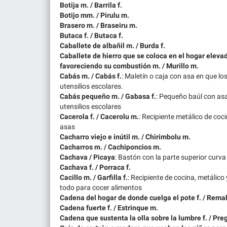
Botija m. / Barrila f.
Botijo mm. / Pirulu m.
Brasero m. / Braseiru m.
Butaca f. / Butaca f.
Caballete de albañil m. / Burda f.
Caballete de hierro que se coloca en el hogar elevad
favoreciendo su combustión m. / Murillo m.
Cabás m. / Cabás f.
: Maletín o caja con asa en que los
utensilios escolares.
Cabás pequeño m. / Gabasa f.
: Pequeño baúl con asa 
utensilios escolares
Cacerola f. / Cacerolu m.
: Recipiente metálico de coc
asas
Cacharro viejo e inútil m. / Chirimbolu m.
Cacharros m. / Cachiponcios m.
Cachava / Picaya
: Bastón con la parte superior curva
Cachava f. / Porraca f.
Cacillo m. / Garfilla f.
: Recipiente de cocina, metálico
todo para cocer alimentos
Cadena del hogar de donde cuelga el pote f. / Remall
Cadena fuerte f. / Estrinque m.
Cadena que sustenta la olla sobre la lumbre f. / Preg