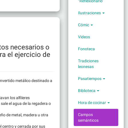
“Reflexionario”
Ilustraciones
Cómic
Videos
tos necesarios o
Fonoteca
a el ejercicio de
Tradiciones
leonesas
Pasatiempos
invertido metálico destinado a
Biblioteca
avan los alfileres
Hora de cocinar
 sale el agua de la regadera o
Campos
eño de metal, madera u otra
semánticos
el centro y cerrada por sus