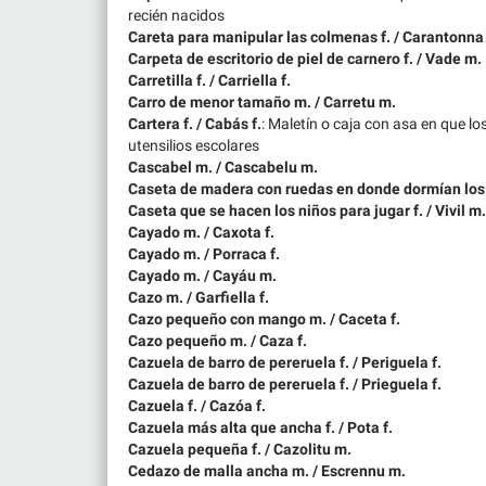
recién nacidos
Careta para manipular las colmenas f. / Carantonna 
Carpeta de escritorio de piel de carnero f. / Vade m.
Carretilla f. / Carriella f.
Carro de menor tamaño m. / Carretu m.
Cartera f. / Cabás f.
: Maletín o caja con asa en que los
utensilios escolares
Cascabel m. / Cascabelu m.
Caseta de madera con ruedas en donde dormían los p
Caseta que se hacen los niños para jugar f. / Vivil m.
Cayado m. / Caxota f.
Cayado m. / Porraca f.
Cayado m. / Cayáu m.
Cazo m. / Garfiella f.
Cazo pequeño con mango m. / Caceta f.
Cazo pequeño m. / Caza f.
Cazuela de barro de pereruela f. / Periguela f.
Cazuela de barro de pereruela f. / Prieguela f.
Cazuela f. / Cazóa f.
Cazuela más alta que ancha f. / Pota f.
Cazuela pequeña f. / Cazolitu m.
Cedazo de malla ancha m. / Escrennu m.