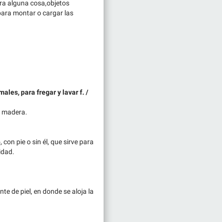
ara alguna cosa,objetos
para montar o cargar las
ales, para fregar y lavar f. /
e madera.
 con pie o sin él, que sirve para
idad.
nte de piel, en donde se aloja la