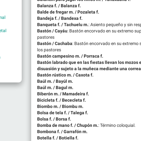
Balanza f. / Balanza f.
Balde de fregar m. / Pozaleta f.
mal
Bandeja f. / Bandexa f.
Banqueta f. / Tachuelu m.
: Asiento pequeño y sin re
etal
Bastón / Cayáu
: Bastón encorvado en su extremo sup
pastores
Bastón / Cachaba
: Bastón encorvado en su extremo 
los pastores
Bastón campesino m. / Porraca f.
a
Bastón labrado que en las fiestas llevan los mozos 
disuasión y sujeto a la muñeca mediante una correa 
Bastón rústico m. / Caxota f.
Baúl m. / Bayúl m.
Baúl m. / Bagul m.
Biberón m. / Mamadeira f.
Bicicleta f. / Bececleta f.
Biombo m. / Biombu m.
Bolsa de tela f. / Talega f.
Bolsa f. / Borsa f.
Bomba de mano f. / Chupón m.
: Término coloquial.
Bombona f. / Garrafón m.
Botella f. / Botiella f.