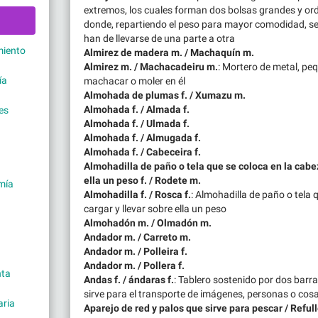
extremos, los cuales forman dos bolsas grandes y o
donde, repartiendo el peso para mayor comodidad, s
han de llevarse de una parte a otra
miento
Almirez de madera m. / Machaquín m.
Almirez m. / Machacadeiru m.
: Mortero de metal, peq
ía
machacar o moler en él
Almohada de plumas f. / Xumazu m.
Almohada f. / Almada f.
es
Almohada f. / Ulmada f.
Almohada f. / Almugada f.
Almohada f. / Cabeceira f.
Almohadilla de paño o tela que se coloca en la cabez
ella un peso f. / Rodete m.
mía
Almohadilla f. / Rosca f.
: Almohadilla de paño o tela 
cargar y llevar sobre ella un peso
Almohadón m. / Olmadón m.
Andador m. / Carreto m.
Andador m. / Polleira f.
Andador m. / Pollera f.
nta
Andas f. / ándaras f.
: Tablero sostenido por dos barra
sirve para el transporte de imágenes, personas o cos
ria
Aparejo de red y palos que sirve para pescar / Refull