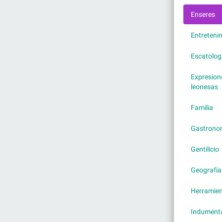
Enseres
Entreteni
Escatolog
Expresion
leonesas
Familia
Gastrono
Gentilicio
Geografía
Herramie
Indumenta