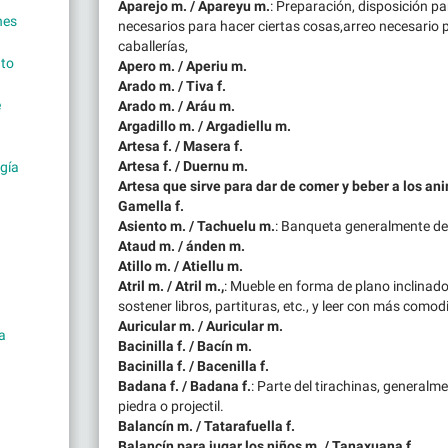
Aparejo m. / Apareyu m.
: Preparación, disposición p
nes
necesarios para hacer ciertas cosas,arreo necesario 
caballerías,
to
Apero m. / Aperiu m.
Arado m. / Tiva f.
e
Arado m. / Aráu m.
Argadillo m. / Argadiellu m.
Artesa f. / Masera f.
Artesa f. / Duernu m.
gía
Artesa que sirve para dar de comer y beber a los anim
Gamella f.
Asiento m. / Tachuelu m.
: Banqueta generalmente d
Ataud m. / ánden m.
Atillo m. / Atiellu m.
Atril m. / Atril m.,
: Mueble en forma de plano inclinado,
sostener libros, partituras, etc., y leer con más comod
Auricular m. / Auricular m.
a
Bacinilla f. / Bacín m.
Bacinilla f. / Bacenilla f.
Badana f. / Badana f.
: Parte del tirachinas, generalme
piedra o projectil.
Balancín m. / Tatarafuella f.
Balancín para jugar los niños m. / Tanaxuana f.