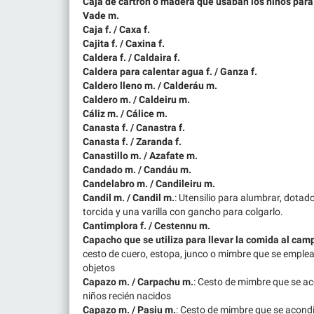
Caja de cartrón o madera que usaban los niños para ll
Vade m.
Caja f. / Caxa f.
Cajita f. / Caxina f.
Caldera f. / Caldaira f.
Caldera para calentar agua f. / Ganza f.
Caldero lleno m. / Calderáu m.
Caldero m. / Caldeiru m.
Cáliz m. / Cálice m.
Canasta f. / Canastra f.
Canasta f. / Zaranda f.
Canastillo m. / Azafate m.
Candado m. / Candáu m.
Candelabro m. / Candileiru m.
Candil m. / Candil m.
: Utensilio para alumbrar, dotado
torcida y una varilla con gancho para colgarlo.
Cantimplora f. / Cestennu m.
Capacho que se utiliza para llevar la comida al cam
cesto de cuero, estopa, junco o mimbre que se emplea
objetos
Capazo m. / Carpachu m.
: Cesto de mimbre que se a
niños recién nacidos
Capazo m. / Pasiu m.
: Cesto de mimbre que se acond