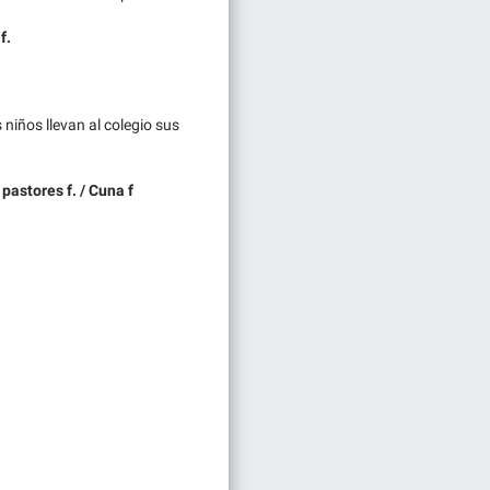
f.
 niños llevan al colegio sus
astores f. / Cuna f