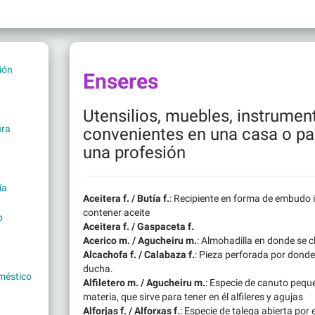
ión
Enseres
Utensilios, muebles, instrumen
ura
convenientes en una casa o par
una profesión
ía
Aceitera f. / Butía f.
: Recipiente en forma de embudo 
contener aceite
o
Aceitera f. / Gaspaceta f.
Acerico m. / Agucheiru m.
: Almohadilla en donde se cl
Alcachofa f. / Calabaza f.
: Pieza perforada por donde
ducha.
méstico
Alfiletero m. / Agucheiru m.
: Especie de canuto pequ
materia, que sirve para tener en él alfileres y agujas
Alforjas f. / Alforxas f.
: Especie de talega abierta por 