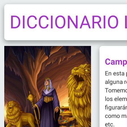
DICCIONARIO
Camp
En esta
alguna r
Tomemos 
los ele
figurará
como mat
etc.