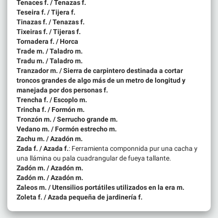
Tenaces f. / Tenazas f.
Teseira f. / Tijera f.
Tinazas f. / Tenazas f.
Tixeiras f. / Tijeras f.
Tornadera f. / Horca
Trade m. / Taladro m.
Tradu m. / Taladro m.
Tranzador m. / Sierra de carpintero destinada a cortar
troncos grandes de algo más de un metro de longitud y
manejada por dos personas f.
Trencha f. / Escoplo m.
Trincha f. / Formón m.
Tronzón m. / Serrucho grande m.
Vedano m. / Formón estrecho m.
Zachu m. / Azadón m.
Zada f. / Azada f.
: Ferramienta componnida pur una cacha y
una llámina ou pala cuadrangular de fueya tallante.
Zadón m. / Azadón m.
Zadón m. / Azadón m.
Zaleos m. / Utensilios portátiles utilizados en la era m.
Zoleta f. / Azada pequeña de jardinería f.