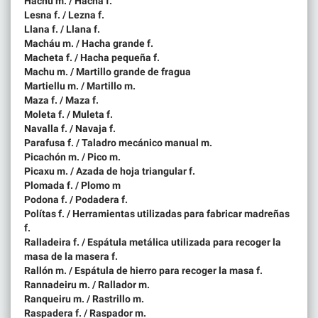
Hachu m. / Hacha f.
Lesna f. / Lezna f.
Llana f. / Llana f.
Macháu m. / Hacha grande f.
Macheta f. / Hacha pequeña f.
Machu m. / Martillo grande de fragua
Martiellu m. / Martillo m.
Maza f. / Maza f.
Moleta f. / Muleta f.
Navalla f. / Navaja f.
Parafusa f. / Taladro mecánico manual m.
Picachón m. / Pico m.
Picaxu m. / Azada de hoja triangular f.
Plomada f. / Plomo m
Podona f. / Podadera f.
Polítas f. / Herramientas utilizadas para fabricar madreñas
f.
Ralladeira f. / Espátula metálica utilizada para recoger la
masa de la masera f.
Rallón m. / Espátula de hierro para recoger la masa f.
Rannadeiru m. / Rallador m.
Ranqueiru m. / Rastrillo m.
Raspadera f. / Raspador m.