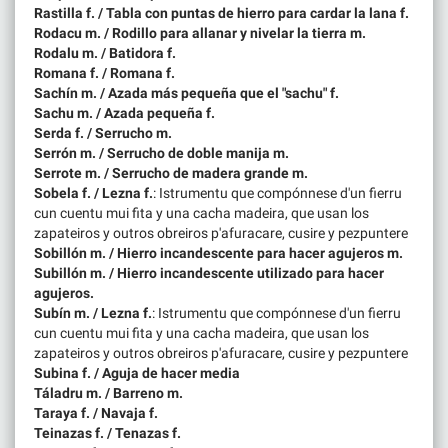
Rastilla f. / Tabla con puntas de hierro para cardar la lana f.
Rodacu m. / Rodillo para allanar y nivelar la tierra m.
Rodalu m. / Batidora f.
Romana f. / Romana f.
Sachín m. / Azada más pequeña que el "sachu" f.
Sachu m. / Azada pequeña f.
Serda f. / Serrucho m.
Serrón m. / Serrucho de doble manija m.
Serrote m. / Serrucho de madera grande m.
Sobela f. / Lezna f.
: Istrumentu que compónnese d'un fierru
cun cuentu mui fita y una cacha madeira, que usan los
zapateiros y outros obreiros p'afuracare, cusire y pezpuntere
Sobillón m. / Hierro incandescente para hacer agujeros m.
Subillón m. / Hierro incandescente utilizado para hacer
agujeros.
Subín m. / Lezna f.
: Istrumentu que compónnese d'un fierru
cun cuentu mui fita y una cacha madeira, que usan los
zapateiros y outros obreiros p'afuracare, cusire y pezpuntere
Subina f. / Aguja de hacer media
Táladru m. / Barreno m.
Taraya f. / Navaja f.
Teinazas f. / Tenazas f.