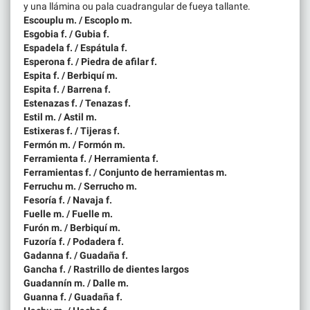
y una llámina ou pala cuadrangular de fueya tallante.
Escouplu m. / Escoplo m.
Esgobia f. / Gubia f.
Espadela f. / Espátula f.
Esperona f. / Piedra de afilar f.
Espita f. / Berbiquí m.
Espita f. / Barrena f.
Estenazas f. / Tenazas f.
Estil m. / Astil m.
Estixeras f. / Tijeras f.
Fermón m. / Formón m.
Ferramienta f. / Herramienta f.
Ferramientas f. / Conjunto de herramientas m.
Ferruchu m. / Serrucho m.
Fesoría f. / Navaja f.
Fuelle m. / Fuelle m.
Furón m. / Berbiquí m.
Fuzoría f. / Podadera f.
Gadanna f. / Guadaña f.
Gancha f. / Rastrillo de dientes largos
Guadannín m. / Dalle m.
Guanna f. / Guadaña f.