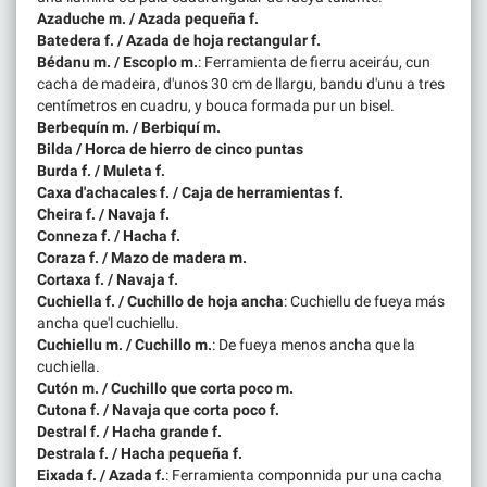
Azaduche m. / Azada pequeña f.
Batedera f. / Azada de hoja rectangular f.
Bédanu m. / Escoplo m.
: Ferramienta de fierru aceiráu, cun
cacha de madeira, d'unos 30 cm de llargu, bandu d'unu a tres
centímetros en cuadru, y bouca formada pur un bisel.
Berbequín m. / Berbiquí m.
Bilda / Horca de hierro de cinco puntas
Burda f. / Muleta f.
Caxa d'achacales f. / Caja de herramientas f.
Cheira f. / Navaja f.
Conneza f. / Hacha f.
Coraza f. / Mazo de madera m.
Cortaxa f. / Navaja f.
Cuchiella f. / Cuchillo de hoja ancha
: Cuchiellu de fueya más
ancha que'l cuchiellu.
Cuchiellu m. / Cuchillo m.
: De fueya menos ancha que la
cuchiella.
Cutón m. / Cuchillo que corta poco m.
Cutona f. / Navaja que corta poco f.
Destral f. / Hacha grande f.
Destrala f. / Hacha pequeña f.
Eixada f. / Azada f.
: Ferramienta componnida pur una cacha